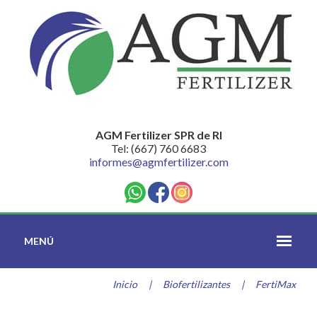
AGM Fertilizer SPR de RI
Tel: (667) 760 6683
informes@agmfertilizer.com
MENÚ
Inicio
|
Biofertilizantes
|
FertiMax