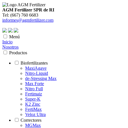
AGM Fertilizer SPR de RI
Tel: (667) 760 6683
informes@agmfertilizer.com
Menú
Inicio
Nosotros
Productos
Biofertilizantes
MaxiAgave
Nitro-Liquid
de-Stressing Max
Max Forte
Nitro Full
Fertimaiz
Super-K
K2 Zinc
FertiMax
Veloz Ultra
Correctores
MGMax