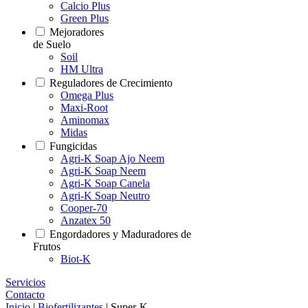
Calcio Plus
Green Plus
Mejoradores
de Suelo
Soil
HM Ultra
Reguladores de Crecimiento
Omega Plus
Maxi-Root
Aminomax
Midas
Fungicidas
Agri-K Soap Ajo Neem
Agri-K Soap Neem
Agri-K Soap Canela
Agri-K Soap Neutro
Cooper-70
Anzatex 50
Engordadores y Maduradores de
Frutos
Biot-K
Servicios
Contacto
Inicio
|
Biofertilizantes
|
Super-K